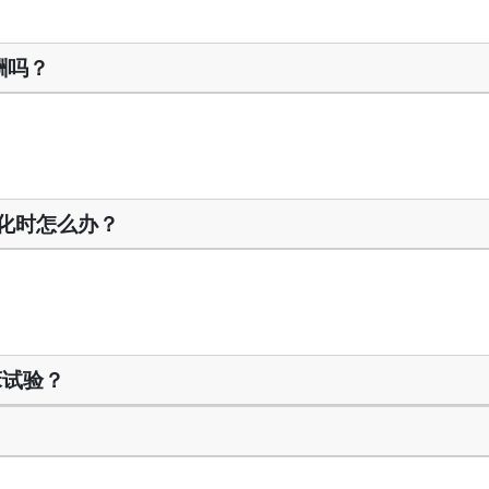
报酬吗？
化时怎么办？
床试验？